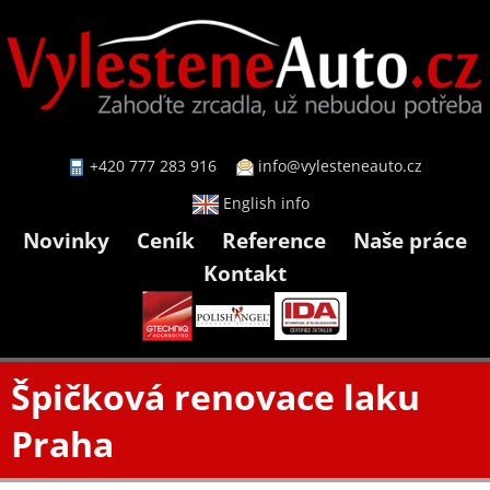
+420 777 283 916
info@vylesteneauto.cz
English info
Novinky
Ceník
Reference
Naše práce
Kontakt
Špičková renovace laku
Praha