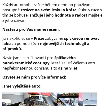
Každý automobil začne během denního používání
postupně
ztrácet na svém lesku a kráse
. Ruku v ruce s
tím se bohužel
snižuje
i jeho
hodnota
a
radost
majitele
z jeho užívání.
Naštěstí pro Vás máme řešení.
Již několik let se v
Praze
zabýváme
špičkovou renovací
laku
za pomoci těch
nejnovějších technologií a
přípravků.
Navíc jsme certifikováni i pro
špičkového
nanokeramické coatingy
, které zajistí Vašemu vozu
nepřekonatelnou ochranu a to
až na 9 let
!
Ozvěte se nám pro více informací!
Jsme Vyleštěné auto.