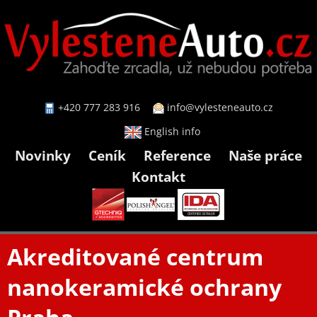
+420 777 283 916
info@vylesteneauto.cz
English info
Novinky
Ceník
Reference
Naše práce
Kontakt
Akreditované centrum
nanokeramické ochrany