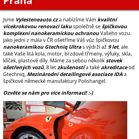
Praha
Jsme
Vylesteneauto.cz
a nabízíme Vám
kvalitní
vícekrokovou renovaci laku
společně se
špičkovou
komplexní nanokeramickou ochranou
Vašeho vozu.
Jako jedni z mála v ČR ošetříme Váš vůz špičkovou
nanokeramikou Gtechniq Ultra
s výdrží až
9 let
, ale
také Vaše litá kola, motor, brzdové třmeny, výfuky, skla,
klíček, plastové díly. Máme za sebou několik
stovek
ošetřených vozů
, 8 let
zkušeností
a také
akreditace
od
Gtechniq,
Mezinárodní detailingové asociace IDA
a
špičkové německé manufaktury Polishangel.
Ozvěte se nám pro více informací! :-)