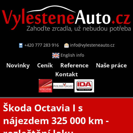
+420 777 283 916
info@vylesteneauto.cz
English info
Novinky
Ceník
Reference
Naše práce
Kontakt
Škoda Octavia I s
nájezdem 325 000 km -