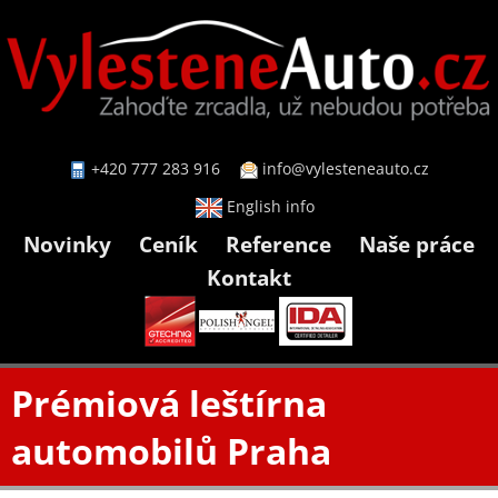
+420 777 283 916
info@vylesteneauto.cz
English info
Novinky
Ceník
Reference
Naše práce
Kontakt
Prémiová leštírna
automobilů Praha