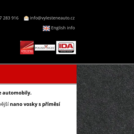
7 283 916
info@vylesteneauto.cz
English info
še automobily.
vější
nano vosky s příměsí