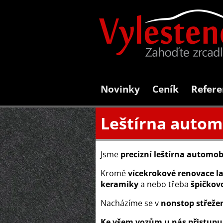
Novinky
Ceník
Refere
Leštírna autom
Jsme
precizní leštírna automob
Kromě
vícekrokové renovace l
keramiky
a nebo třeba
špičkov
Nacházíme se v
nonstop střeže
Ke všem vozům u nás přistupu