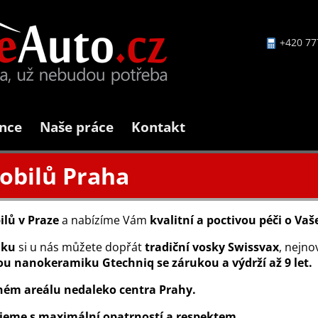
+420 77
nce
Naše práce
Kontakt
obilů Praha
ilů v Praze
a nabízíme Vám
kvalitní a poctivou péči o Va
aku
si u nás můžete dopřát
tradiční vosky Swissvax
, nejno
ou nanokeramiku Gtechniq se zárukou a výdrží až 9 let.
ném areálu nedaleko centra Prahy.
jeme s maximální opatrností a respektem.