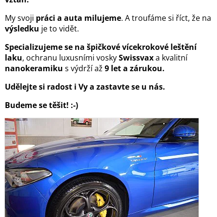
My svoji
práci a auta milujeme
. A troufáme si říct, že na
výsledku
je to vidět.
Specializujeme se na špičkové vícekrokové leštění
laku
, ochranu luxusními vosky
Swissvax
a kvalitní
nanokeramiku
s výdrží až
9 let a zárukou.
Udělejte si radost i Vy a zastavte se u nás.
Budeme se těšit! :-)