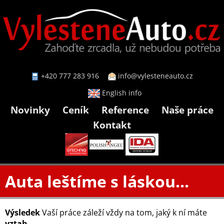
+420 777 283 916
info@vylesteneauto.cz
English info
Novinky
Ceník
Reference
Naše práce
Kontakt
Auta leštíme s láskou...
Výsledek
Vaší práce záleží vždy na tom, jaký k ní máte
vztah.