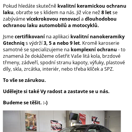
Pokud hledáte skutečně
kvalitní keramickou ochranu
laku
, obraťte se s klidem na nás. Již více než
8 let
se
zabýváme
vícekrokovou renovací
a
dlouhodobou
ochranou laku automobilů a motocyklů.
Jsme
certifikovaní
na aplikaci
kvalitní nanokeramiky
Gtechniq
s výdrží
3, 5 a nebo 9 let
. Kromě karoserie
samotné se specializujeme na
komplexní ochranu
- to
znamená že dokážeme ošetřit Vaše litá kola, brzdové
třmeny, zádveří, spodní stranu kapoty, výfuky, plastové
díly, skla, zrcátka, interiér, nebo třeba klíček a SPZ.
To vše se zárukou.
Udělejte si také Vy radost a zastavte se u nás.
Budeme se těšit. :-)