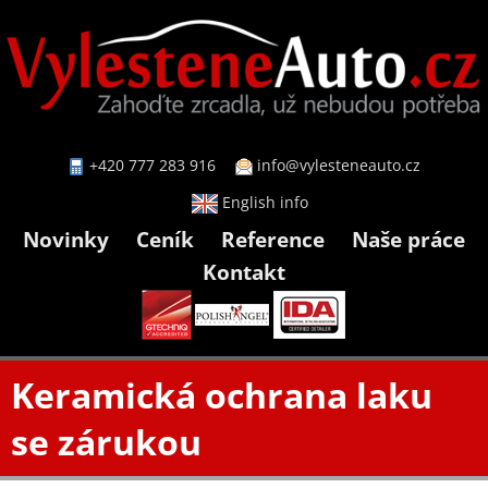
+420 777 283 916
info@vylesteneauto.cz
English info
Novinky
Ceník
Reference
Naše práce
Kontakt
Keramická ochrana laku
se zárukou