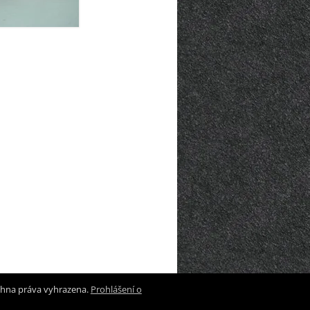
chna práva vyhrazena.
Prohlášení o