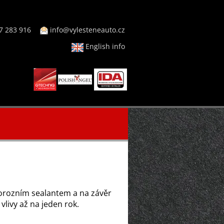
7 283 916
info@vylesteneauto.cz
English info
korozním sealantem a na závěr
vlivy až na jeden rok.