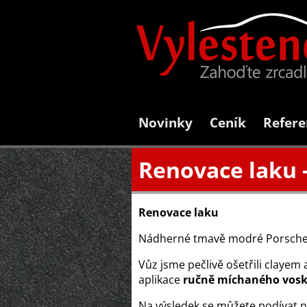
Novinky
Ceník
Refere
Renovace laku -
Renovace laku
Nádherné tmavě modré Porsche 9
Vůz jsme pečlivě ošetřili clayem 
aplikace
ručně míchaného vos
Na výsledek se můžete podívat níž