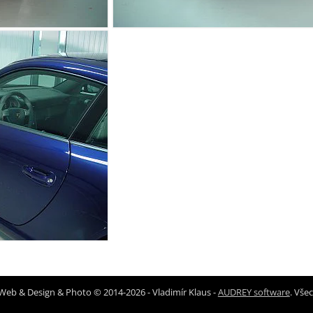
Web & Design & Photo © 2014-2026 - Vladimír Klaus -
AUDREY software
. Vše