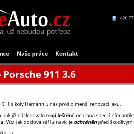
+420 77
nce
Naše práce
Kontakt
 Porsche 911 3.6
11 s koly Hamann u nás prošlo menší renovací laku.
a pak již následovalo
trojí leštění
, ochrana speciálním anti
ku
. Vůz tak doslova září a navíc je
ochráněn
před škodlivými 
e. :-)