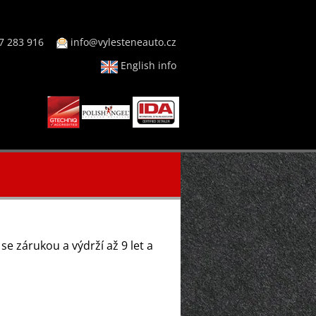
7 283 916
info@vylesteneauto.cz
English info
se zárukou a výdrží až 9 let a