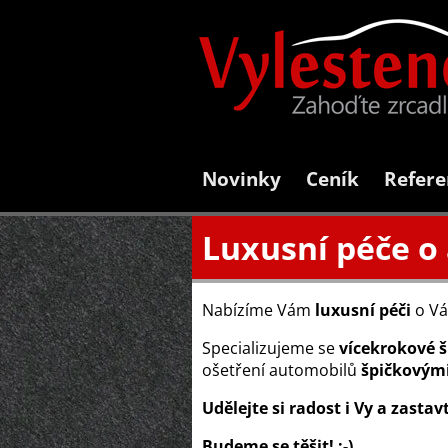
Novinky
Ceník
Refere
Luxusní péče o
Nabízíme Vám
luxusní péči
o V
Specializujeme se
vícekrokové š
ošetření automobilů
špičkovými
Udělejte si radost i Vy a zastav
Budeme se těšit! :-)