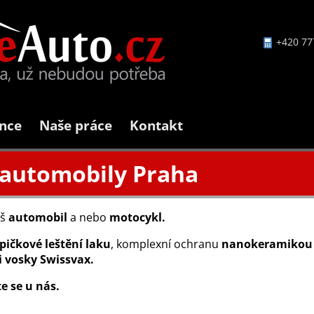
+420 77
nce
Naše práce
Kontakt
 automobily Praha
áš
automobil
a nebo
motocykl.
pičkové leštění laku
, komplexní ochranu
nanokeramikou
 vosky Swissvax.
te se u nás.