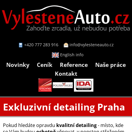
+420 777 283 916
info@vylesteneauto.cz
English info
Novinky
Ceník
Reference
Naše práce
Kontakt
Exkluzivní detailing Praha
Pokud hledáte opravdu
kvalitní detailing
- místo, kde
se Vám budou
ochotně
věnovat, v nonstop střeženém