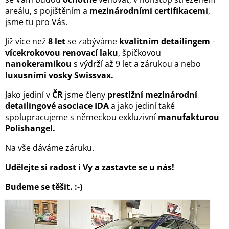
areálu, s pojištěním a
mezinárodními certifikacemi
,
jsme tu pro Vás.
Již více než
8 let
se zabýváme
kvalitním detailingem
-
vícekrokovou renovací laku
, špičkovou
nanokeramikou
s výdrží až 9 let a zárukou a nebo
luxusními vosky Swissvax.
Jako jediní v
ČR
jsme členy
prestižní mezinárodní
detailingové asociace IDA
a jako jediní také
spolupracujeme s německou exkluzivní
manufakturou
Polishangel.
Na vše dáváme záruku.
Udělejte si radost i Vy a zastavte se u nás!
Budeme se těšit. :-)