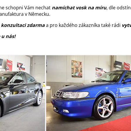
me schopni Vám nechat
namíchat vosk na míru
, dle odstí
manufaktura v Německu.
 konzultaci zdarma
a pro každého zákazníka také rádi
vytv
e u nás!