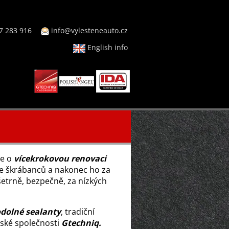
7 283 916
info@vylesteneauto.cz
English info
se o
vícekrokovou renovaci
e škrábanců a nakonec ho za
 šetrně, bezpečně, za nízkých
dolné sealanty
, tradiční
itské společnosti
Gtechniq.