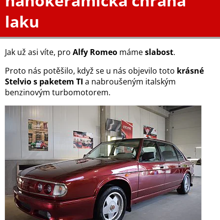
nanokeramická chrana
laku
Jak už asi víte, pro
Alfy Romeo
máme
slabost
.
Proto nás potěšilo, když se u nás objevilo toto
krásné
Stelvio s paketem TI
a nabroušeným italským
benzinovým turbomotorem.