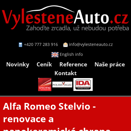
+420 777 283 916
info@vylesteneauto.cz
English info
Novinky
Ceník
Reference
Naše práce
Kontakt
Alfa Romeo Stelvio -
renovace a