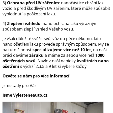
3)
Ochrana před UV zářením
: nanočástice chrání lak
vozidla před škodlivým UV zářením, které může způsobit
vyblednutí a poškození laku.
4)
Zlepšení vzhledu
: nano ochrana laku výrazným
způsobem zlepší vzhled Vašeho vozu.
Je však důležité svěřit svůj vůz do péče někomu, kdo
nano ošetření laku provede správným způsobem. My se
na tuto činnost
specializujeme více než 10 let
, na naši
práci dáváme
záruku
a máme za sebou více než
1000
ošetřených vozů
. Navíc z naší nabídky
kvalitních nano
ošetření
s výdrží 2,3,5 a 9 let si vybere každý!
Ozvěte se nám pro více informací!
Jsme tady pro Vás.
Jsme Vylesteneauto.cz