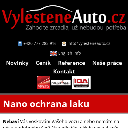
+420 777 283 916
info@vylesteneauto.cz
English info
Novinky
Ceník
Reference
Naše práce
Kontakt
Nano ochrana laku
Nebaví
Vás voskování Vašeho vozu a nebo nemáte na
něco podobného čas? Napadlo Vás někdy nechat svůj