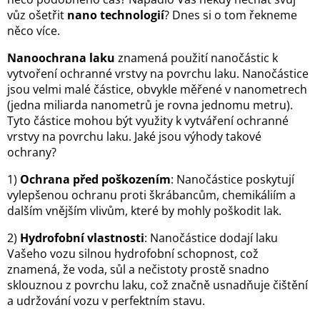
vůz ošetřit
nano technologií
? Dnes si o tom řekneme
něco více.
Nanoochrana laku
znamená použití nanočástic k
vytvoření ochranné vrstvy na povrchu laku. Nanočástice
jsou velmi malé částice, obvykle měřené v nanometrech
(jedna miliarda nanometrů je rovna jednomu metru).
Tyto částice mohou být využity k vytváření ochranné
vrstvy na povrchu laku. Jaké jsou výhody takové
ochrany?
1)
Ochrana před poškozením
: Nanočástice poskytují
vylepšenou ochranu proti škrábancům, chemikáliím a
dalším vnějším vlivům, které by mohly poškodit lak.
2)
Hydrofobní vlastnosti
: Nanočástice dodají laku
Vašeho vozu silnou hydrofobní schopnost, což
znamená, že voda, sůl a nečistoty prostě snadno
sklouznou z povrchu laku, což značně usnadňuje čištění
a udržování vozu v perfektním stavu.