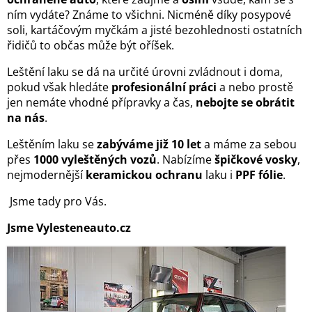
ním vydáte? Známe to všichni. Nicméně díky posypové
soli, kartáčovým myčkám a jisté bezohlednosti ostatních
řidičů to občas může být oříšek.
Leštění laku se dá na určité úrovni zvládnout i doma,
pokud však hledáte
profesionální práci
a nebo prostě
jen nemáte vhodné přípravky a čas,
nebojte se obrátit
na nás
.
Leštěním laku se
zabýváme již 10 let
a máme za sebou
přes
1000 vyleštěných vozů
. Nabízíme
špičkové vosky
,
nejmodernější
keramickou ochranu
laku i
PPF fólie
.
Jsme tady pro Vás.
Jsme Vylesteneauto.cz