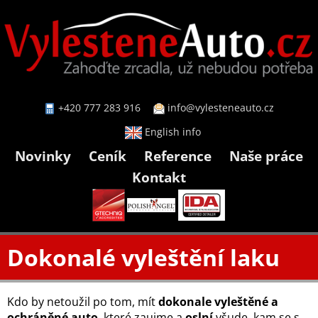
+420 777 283 916
info@vylesteneauto.cz
English info
Novinky
Ceník
Reference
Naše práce
Kontakt
Dokonalé vyleštění laku
Kdo by netoužil po tom, mít
dokonale vyleštěné a
ochráněné auto
, které zaujme a
oslní
všude, kam se s