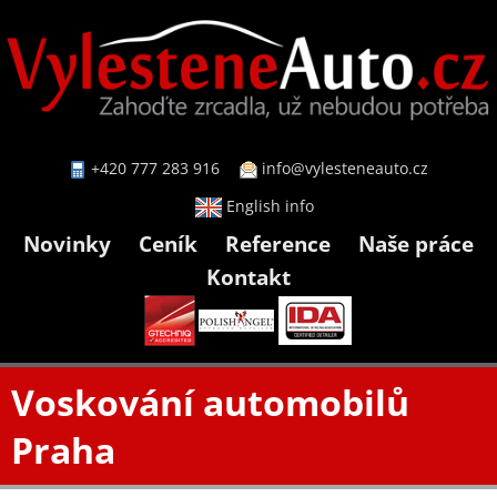
+420 777 283 916
info@vylesteneauto.cz
English info
Novinky
Ceník
Reference
Naše práce
Kontakt
Voskování automobilů
Praha