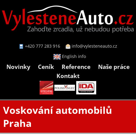
+420 777 283 916
info@vylesteneauto.cz
English info
Novinky
Ceník
Reference
Naše práce
Kontakt
Voskování automobilů
Praha