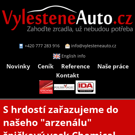
+420 777 283 916
info@vylesteneauto.cz
English info
Novinky
Ceník
Reference
Naše práce
Kontakt
S hrdostí zařazujeme do
našeho "arzenálu"