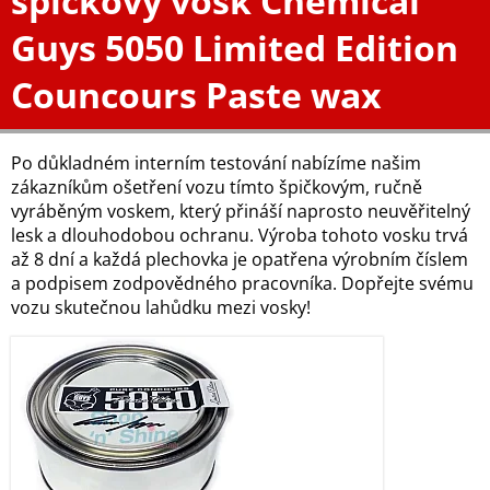
špičkový vosk Chemical
Guys 5050 Limited Edition
Councours Paste wax
Po důkladném interním testování nabízíme našim
zákazníkům ošetření vozu tímto špičkovým, ručně
vyráběným voskem, který přináší naprosto neuvěřitelný
lesk a dlouhodobou ochranu. Výroba tohoto vosku trvá
až 8 dní a každá plechovka je opatřena výrobním číslem
a podpisem zodpovědného pracovníka. Dopřejte svému
vozu skutečnou lahůdku mezi vosky!