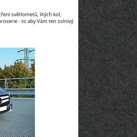
tření světlometů, litých kol,
roserie - to aby Vám ten oslnivý