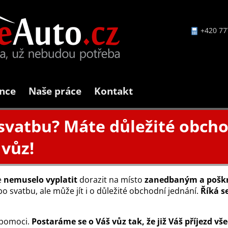
+420 77
nce
Naše práce
Kontakt
svatbu? Máte důležité obcho
 vůz!
e
nemuselo vyplatit
dorazit na místo
zanedbaným a pošk
 svatbu, ale může jít i o důležité obchodní jednání.
Říká s
 pomoci.
Postaráme se o Váš vůz tak, že
již Váš příjezd v