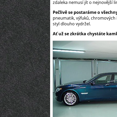
zdaleka nemusí jít o nejnovější
Pečlivě se postaráme o všechn
pneumatik, výfuků, chromových i
styl dlouho vydržel.
Ať už se zkrátka chystáte kam