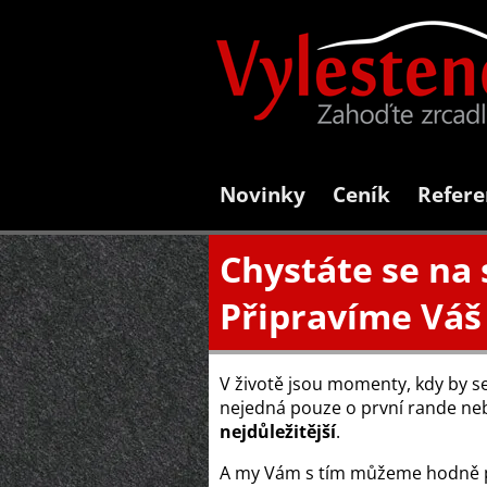
Novinky
Ceník
Refere
Chystáte se na 
Připravíme Váš
V životě jsou momenty, kdy by s
nejedná pouze o první rande nebo
nejdůležitější
.
A my Vám s tím můžeme hodně