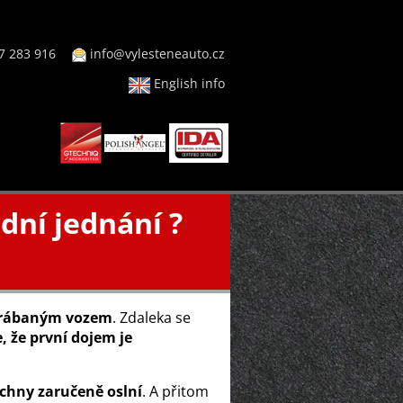
7 283 916
info@vylesteneauto.cz
English info
dní jednání ?
rábaným vozem
. Zdaleka se
e, že první dojem je
šechny zaručeně oslní
. A přitom