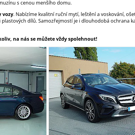
 limuzínu s cenou menšího domu.
y vozy
. Nabízíme kvalitní ruční mytí, leštění a voskování, oše
 plastových dílů. Samozřejmostí je i dlouhodobá ochrana ka
koliv, na nás se můžete vždy spolehnout!